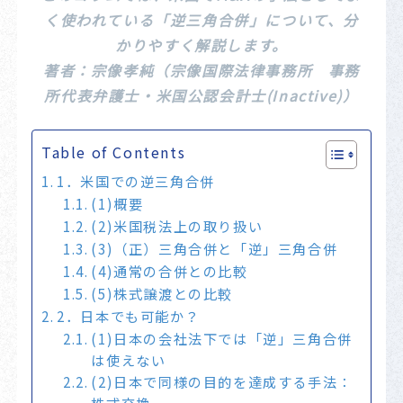
く使われている「逆三角合併」について、分
かりやすく解説します。
著者：宗像孝純（宗像国際法律事務所 事務
所代表弁護士・米国公認会計士(Inactive)）
Table of Contents
1．米国での逆三角合併
(1)概要
(2)米国税法上の取り扱い
(3)（正）三角合併と「逆」三角合併
(4)通常の合併との比較
(5)株式譲渡との比較
2．日本でも可能か？
(1)日本の会社法下では「逆」三角合併
は使えない
(2)日本で同様の目的を達成する手法：