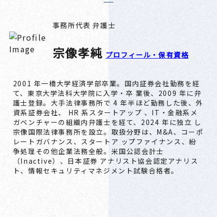
事務所代表 弁護士
宗像孝純
プロフィール・保有資格
2001 年一橋大学経済学部卒業。国内証券会社勤務を経
て、東京大学法科大学院に入学・卒 業後、2009 年に弁
護士登録。大手法律事務所で 4 年半ほど勤務した後、外
資系証券会社、 HR 系スタートアップ 、IT・金融系メ
ガベンチャーの組織内弁護士を経て、2024 年に独立 し
宗像国際法律事務所を設立。取扱分野は、M&A、コーポ
レートガバナンス、スタートア ップファイナンス、紛
争処理その他企業法務全般。米国公認会計士
（Inactive）、日本証券 アナリスト協会認定アナリス
ト、情報セキュリティマネジメント試験合格者。